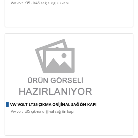
vw volt lt35 - lt46 sağ sürgülü kapı
VW VOLT LT35 ÇIKMA ORIJINAL SAĞ ÖN KAPI
vw volt lt35 çıkma orijinal sağ ön kapı