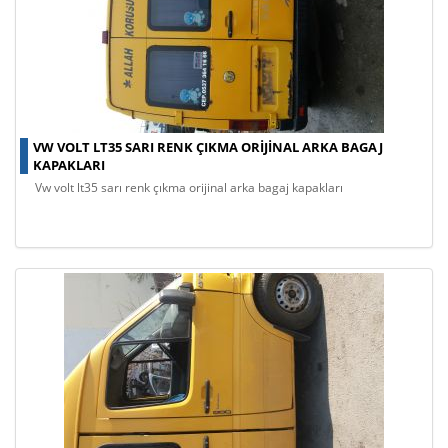
VW VOLT LT35 SARI RENK ÇIKMA ORIJINAL ARKA BAGAJ
KAPAKLARI
vw volt lt35 sarı renk çıkma orijinal arka bagaj kapakları