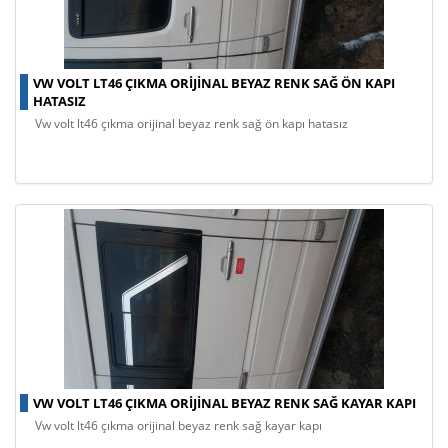
VW VOLT LT46 ÇIKMA ORIJINAL BEYAZ RENK SAĞ ÖN KAPI
HATASIZ
vw volt lt46 çıkma orijinal beyaz renk sağ ön kapı hatasız
VW VOLT LT46 ÇIKMA ORIJINAL BEYAZ RENK SAĞ KAYAR KAPI
vw volt lt46 çıkma orijinal beyaz renk sağ kayar kapı