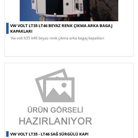
VW VOLT LT35 LT46 BEYAZ RENK ÇIKMA ARKA BAGAJ
KAPAKLARI
vw volt lt35 lt46 beyaz renk çıkma arka bagaj kapakları
VW VOLT LT35 - LT46 SAĞ SÜRGÜLÜ KAPI