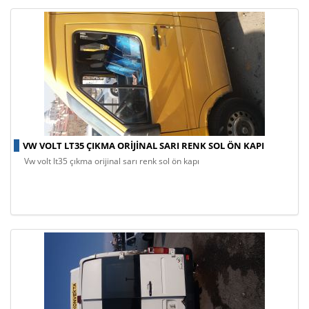
VW VOLT LT35 ÇIKMA ORIJINAL SARI RENK SOL ÖN KAPI
vw volt lt35 çıkma orijinal sarı renk sol ön kapı