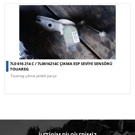
7L0 616 214 C / 7L0616214C ÇIKMA ESP SEVIYE SENSÖRÜ
TOUAREG
touareg çıkma yedek parça