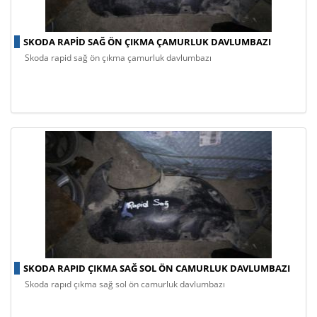
SKODA RAPID SAĞ ÖN ÇIKMA ÇAMURLUK DAVLUMBAZI
skoda rapid sağ ön çıkma çamurluk davlumbazı
SKODA RAPID ÇIKMA SAĞ SOL ÖN CAMURLUK DAVLUMBAZI
skoda rapıd çıkma sağ sol ön camurluk davlumbazı