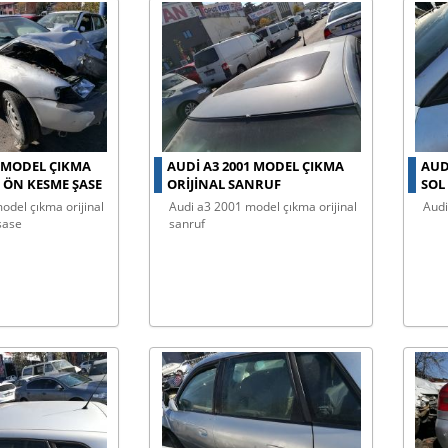
1 MODEL ÇIKMA
AUDI A3 2001 MODEL ÇIKMA
AUD
Ğ ÖN KESME ŞASE
ORIJINAL SANRUF
SOL
audi a3 2001 model çıkma orijinal
au
şase
sanruf