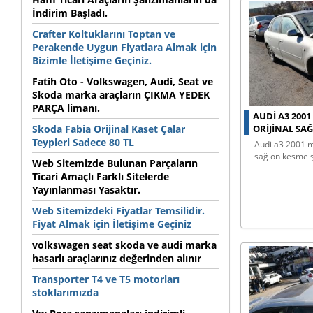
İndirim Başladı.
Crafter Koltuklarını Toptan ve
Perakende Uygun Fiyatlara Almak için
Bizimle İletişime Geçiniz.
Fatih Oto - Volkswagen, Audi, Seat ve
Skoda marka araçların ÇIKMA YEDEK
PARÇA limanı.
AUDI A3 200
Skoda Fabia Orijinal Kaset Çalar
ORIJINAL SA
Teypleri Sadece 80 TL
audi a3 2001 model çıkma orijinal
sağ ön kesme 
Web Sitemizde Bulunan Parçaların
Ticari Amaçlı Farklı Sitelerde
Yayınlanması Yasaktır.
Web Sitemizdeki Fiyatlar Temsilidir.
Fiyat Almak için İletişime Geçiniz
volkswagen seat skoda ve audi marka
hasarlı araçlarınız değerinden alınır
Transporter T4 ve T5 motorları
stoklarımızda