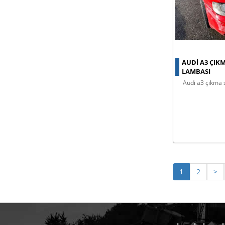
AUDI A3 ÇIKM
LAMBASI
audi a3 çıkma 
1
2
>