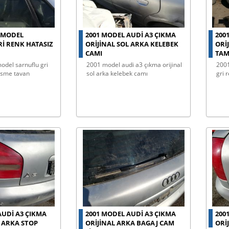
1 MODEL
2001 MODEL AUDI A3 ÇIKMA
200
I RENK HATASIZ
ORIJINAL SOL ARKA KELEBEK
ORI
N
CAMI
TA
2001 model audi a3 çıkma orijinal
2001 model audi a3 çıkma orijinal
esme tavan
sol arka kelebek camı
gri 
AUDI A3 ÇIKMA
2001 MODEL AUDI A3 ÇIKMA
200
L ARKA STOP
ORIJINAL ARKA BAGAJ CAM
ORI