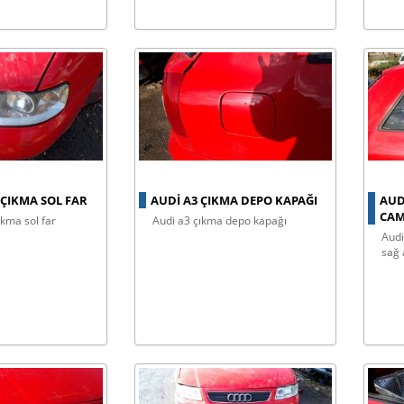
 ÇIKMA SOL FAR
AUDI A3 ÇIKMA DEPO KAPAĞI
AUD
CAM
ıkma sol far
audi a3 çıkma depo kapağı
audi a3 sağ arka çamurluk camı
sağ 