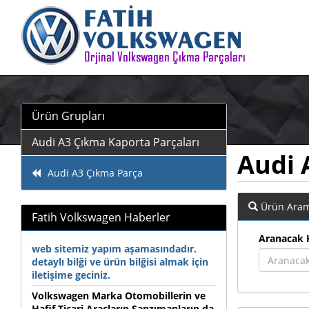
Ürün Grupları
Audi A3 Çıkma Kaporta Parçaları
Audi 
Audi A3 Çıkma Parça
Ürün Ara
Fatih Volkswagen Haberler
Aranacak 
web sitemiz yapım aşamasındadır.
detaylı bilği ve ürün bilğisi almak için
iletişime geciniz.
Volkswagen Marka Otomobillerin ve
Hafif Ticari Araçların Şanzımanların da