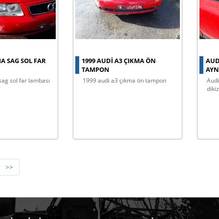
A SAG SOL FAR
1999 AUDİ A3 ÇIKMA ÖN
AUD
TAMPON
AYN
sag sol far lambası
1999 audi̇ a3 çıkma ön tampon
audi a3 çıkma sağ ön kapı aynası
diki
>>