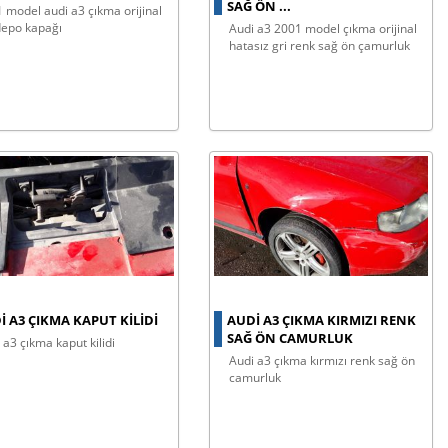
SAĞ ÖN ...
depo kapağı
audi a3 2001 model çıkma orijinal
hatasız gri renk sağ ön çamurluk
I A3 ÇIKMA KAPUT KILIDI
AUDI A3 ÇIKMA KIRMIZI RENK
SAĞ ÖN CAMURLUK
i a3 çıkma kaput kilidi
audi a3 çıkma kırmızı renk sağ ön
camurluk