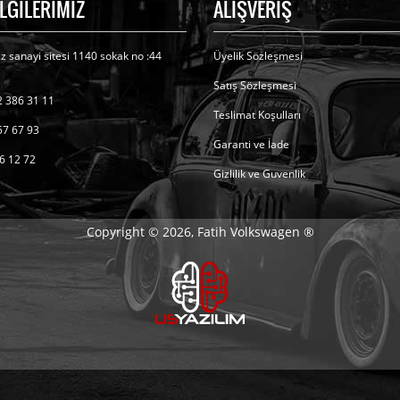
İLGİLERİMİZ
ALIŞVERİŞ
ız sanayi sitesi 1140 sokak no :44
Üyelik Sözleşmesi
Satış Sözleşmesi
 386 31 11
Teslimat Koşulları
57 67 93
Garanti ve İade
6 12 72
Gizlilik ve Guvenlik
Copyright © 2026, Fatih Volkswagen ®