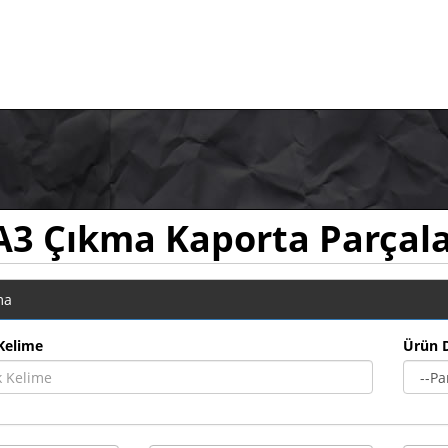
A3 Çıkma Kaporta Parçala
ma
Kelime
Ürün 