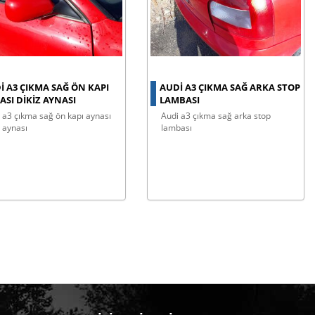
I A3 ÇIKMA SAĞ ÖN KAPI
AUDI A3 ÇIKMA SAĞ ARKA STOP
ASI DIKIZ AYNASI
LAMBASI
audi a3 çıkma sağ arka stop
z aynası
lambası