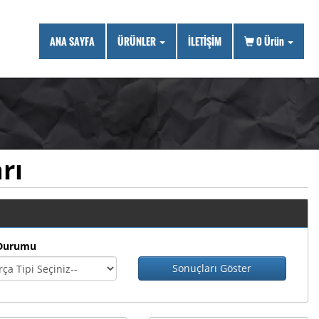
ANA SAYFA
ÜRÜNLER
İLETİŞİM
0
Ürün
rı
Durumu