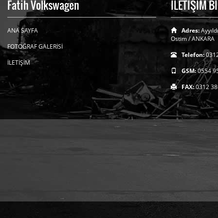
Fatih Volkswagen
İLETİŞİM B
ANA SAYFA
Adres:
Ayyıld
Ostim / ANKARA
FOTOĞRAF GALERİSİ
Telefon:
0312
İLETİŞİM
GSM:
0554 9
FAX:
0312 38