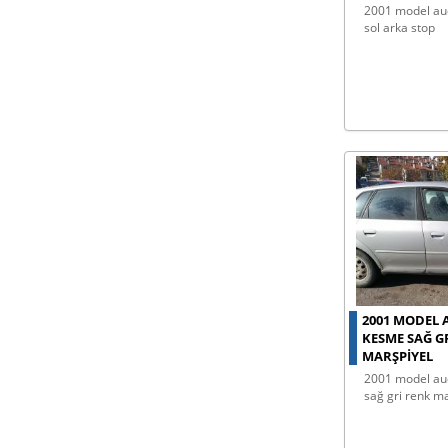
2001 model audi a3 çıkma orijinal
sol arka stop
2001 MODEL 
KESME SAĞ G
MARŞPIYEL
2001 model audi a3 araçtan kesme
sağ gri renk m