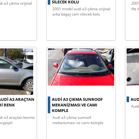
SILECEK KOLU
2001 model audi a3 çıkma orijinal
dış 
2001 model audi a3 çıkma orijinal
arka bagaj cam silecek kolu
AUDI A3 ARAÇTAN
AUDİ A3 ÇIKMA SUNROOF
AUD
RI RENK
MEKANIZMASI VE CAMI
aud
KOMPLE
audi̇ a3 çıkma sunroof
arşpiyel
mekanizması ve camı komple