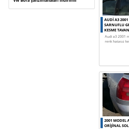
Vw Bora şanzımanaları indirimli
AUDI A3 200
SARNUFLU GR
KESME TAVA
audi a3 2001 model sarnuflu gri
renk hatasız k
2001 MODEL 
ORIJINAL SO