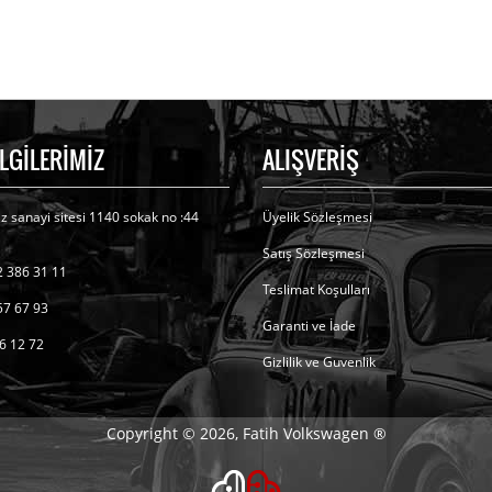
İLGİLERİMİZ
ALIŞVERİŞ
ız sanayi sitesi 1140 sokak no :44
Üyelik Sözleşmesi
Satış Sözleşmesi
 386 31 11
Teslimat Koşulları
57 67 93
Garanti ve İade
6 12 72
Gizlilik ve Guvenlik
Copyright © 2026, Fatih Volkswagen ®