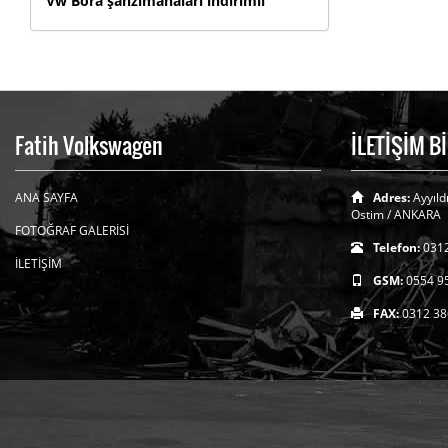
Vw Bora şanzımanaları indirimli
Fatih Volkswagen
İLETİŞİM B
ANA SAYFA
Adres:
Ayyıld
Ostim / ANKARA
FOTOĞRAF GALERİSİ
Telefon:
0312
İLETİŞİM
GSM:
0554 9
FAX:
0312 38