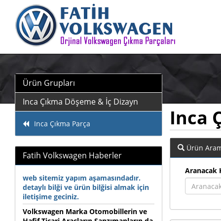
Ürün Grupları
Inca Çıkma Döşeme & İç Dizayn
Inca 
Inca Çıkma Parça
Ürün Ara
Fatih Volkswagen Haberler
Aranacak 
web sitemiz yapım aşamasındadır.
detaylı bilği ve ürün bilğisi almak için
iletişime geciniz.
Volkswagen Marka Otomobillerin ve
Hafif Ticari Araçların Şanzımanların da