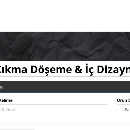
Çıkma Döşeme & İç Dizay
ma
Kelime
Ürün 