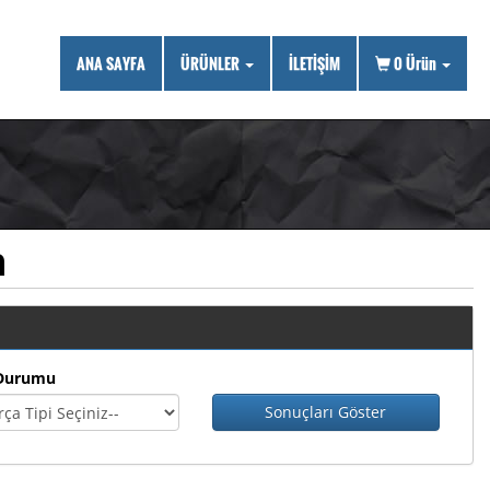
ANA SAYFA
ÜRÜNLER
İLETİŞİM
0
Ürün
n
Durumu