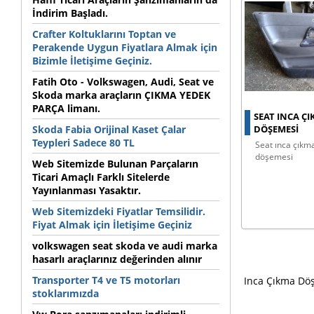
İndirim Başladı.
Crafter Koltuklarını Toptan ve
Perakende Uygun Fiyatlara Almak için
Bizimle İletişime Geçiniz.
Fatih Oto - Volkswagen, Audi, Seat ve
Skoda marka araçların ÇIKMA YEDEK
PARÇA limanı.
SEAT INCA ÇI
Skoda Fabia Orijinal Kaset Çalar
DÖŞEMESI
Teypleri Sadece 80 TL
seat ınca çıkma sol ön kapı
döşemesi
Web Sitemizde Bulunan Parçaların
Ticari Amaçlı Farklı Sitelerde
Yayınlanması Yasaktır.
Web Sitemizdeki Fiyatlar Temsilidir.
Fiyat Almak için İletişime Geçiniz
volkswagen seat skoda ve audi marka
hasarlı araçlarınız değerinden alınır
Transporter T4 ve T5 motorları
Inca Çıkma Döş
stoklarımızda