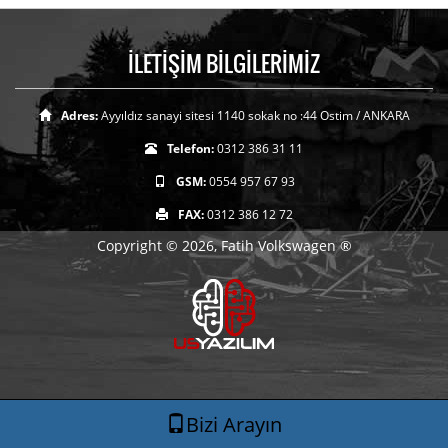
İLETİŞİM BİLGİLERİMİZ
Adres:
Ayyıldız sanayi sitesi 1140 sokak no :44 Ostim / ANKARA
Telefon:
0312 386 31 11
GSM:
0554 957 67 93
FAX:
0312 386 12 72
Copyright © 2026, Fatih Volkswagen ®
Bizi Arayın