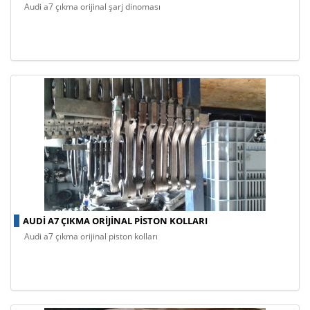
audi a7 çıkma orijinal şarj dinoması
AUDI A7 ÇIKMA ORIJINAL PISTON KOLLARI
audi a7 çıkma orijinal piston kolları