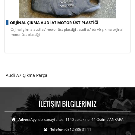
ORJINAL ÇIKMA AUDI A7 MOTOR ÜST PLASTIĞI
orjinal çıkma audi a7 motor üst plastiği , audi a7 tdi v6 çıkma orjinal
motor üst plastiği
Audi A7 Çıkma Parça
İLETİŞİM BİLGİLERİMİZ
Adres:
Ayyıldız sanayi sitesi 1140 sokak no :44 Ostim / ANKARA
Telefon:
0312 386 31 11