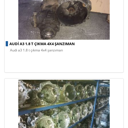
AUDI A3 1.8 T ÇIKMA 4X4 ŞANZIMAN
audi a3 1.8 t çıkma 4x4 şanzıman