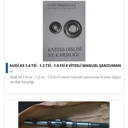
AUDI A3 1.4 TSİ - 1.2 TSİ - 1.6 FSİ 6 VITESLI MANUEL ŞANZUMAN
...
audi a3 1.4 tsi̇ - 1.2 tsi̇ - 1.6 fsi̇ 6 vitesli manuel şanzuman 6.vites dişlisi
ve dişli karşılığı