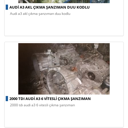
AUDI A3 AKL ÇIKMA ŞANZIMAN DUU KODLU
audi a3 akl çıkma şanzıman duu kodlu
2000 TDI AUDI A3 6 VITESLI ÇIKMA ŞANZIMAN
2000 tdı audi a3 6 vitesli çıkma şanzıman