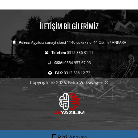
İLETİŞİM BİLGİLERİMİZ
Adres:
Ayyıldız sanayi sitesi 1140 sokak no :44 Ostim / ANKARA
Telefon:
0312 386 31 11
GSM:
0554 957 67 93
FAX:
0312 386 12 72
Copyright © 2026, Fatih Volkswagen ®
Bizi Arayın