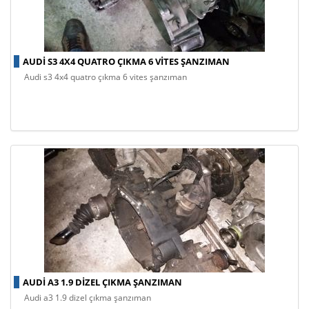
AUDI S3 4X4 QUATRO ÇIKMA 6 VITES ŞANZIMAN
audi s3 4x4 quatro çıkma 6 vites şanzıman
AUDI A3 1.9 DIZEL ÇIKMA ŞANZIMAN
audi a3 1.9 dizel çıkma şanzıman