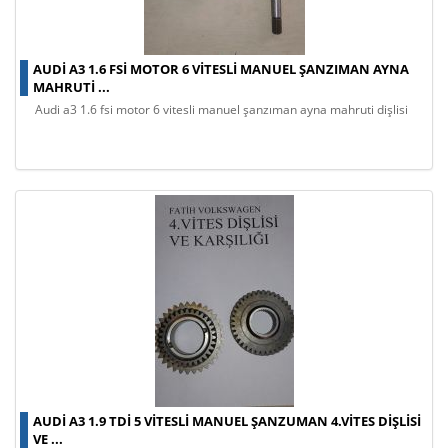
AUDI A3 1.6 FSİ MOTOR 6 VITESLI MANUEL ŞANZIMAN AYNA
MAHRUTI ...
audi a3 1.6 fsi̇ motor 6 vitesli manuel şanzıman ayna mahruti dişlisi
AUDI A3 1.9 TDİ 5 VITESLI MANUEL ŞANZUMAN 4.VITES DIŞLISI
VE ...