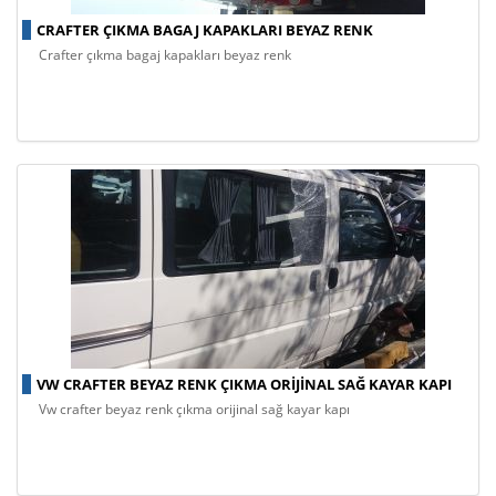
CRAFTER ÇIKMA BAGAJ KAPAKLARI BEYAZ RENK
crafter çıkma bagaj kapakları beyaz renk
VW CRAFTER BEYAZ RENK ÇIKMA ORIJINAL SAĞ KAYAR KAPI
vw crafter beyaz renk çıkma orijinal sağ kayar kapı