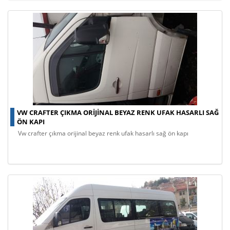
VW CRAFTER ÇIKMA ORIJINAL BEYAZ RENK UFAK HASARLI SAĞ
ÖN KAPI
vw crafter çıkma orijinal beyaz renk ufak hasarlı sağ ön kapı