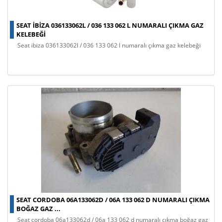
SEAT IBIZA 036133062L / 036 133 062 L NUMARALI ÇIKMA GAZ
KELEBEĞI
seat ibiza 036133062l / 036 133 062 l numaralı çıkma gaz kelebeği
SEAT CORDOBA 06A133062D / 06A 133 062 D NUMARALI ÇIKMA
BOĞAZ GAZ ...
seat cordoba 06a133062d / 06a 133 062 d numaralı çıkma boğaz gaz