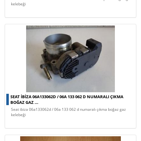
kelebeği
SEAT IBIZA 06A133062D / 06A 133 062 D NUMARALI ÇIKMA
BOĞAZ GAZ ...
seat ibiza 06a133062d / 06a 133 062 d numaralı çıkma boğaz gaz
kelebeği