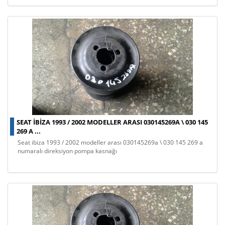
SEAT IBIZA 1993 / 2002 MODELLER ARASI 030145269A \ 030 145
269 A ...
seat ibiza 1993 / 2002 modeller arası 030145269a \ 030 145 269 a
numaralı direksiyon pompa kasnağı