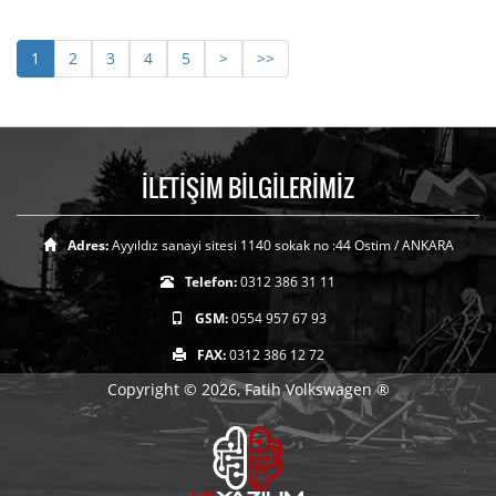
1
2
3
4
5
>
>>
İLETİŞİM BİLGİLERİMİZ
Adres:
Ayyıldız sanayi sitesi 1140 sokak no :44 Ostim / ANKARA
Telefon:
0312 386 31 11
GSM:
0554 957 67 93
FAX:
0312 386 12 72
Copyright © 2026, Fatih Volkswagen ®