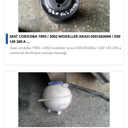
SEAT CORDOBA 1993 / 2002 MODELLER ARASI 030145269A \ 030
145 269 A ...
seat cordoba 1993 / 2002 modeller arası 030145269a \ 030 145 269 a
numaralı direksiyon pompa kasnağı